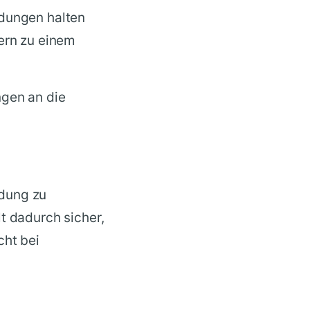
ndungen halten
ern zu einem
ngen an die
ndung zu
t dadurch sicher,
cht bei