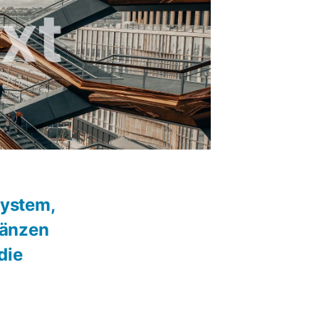
System,
gänzen
die