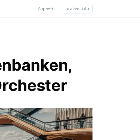
revolver.info
Support
tenbanken,
Orchester