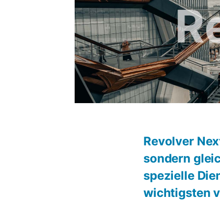
Revolver Nex
sondern glei
spezielle Die
wichtigsten v