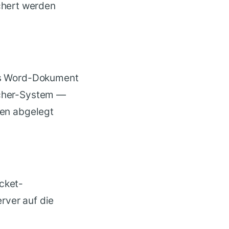
ichert werden
nes Word-Dokument
eicher-System —
ien abgelegt
ocket-
rver auf die